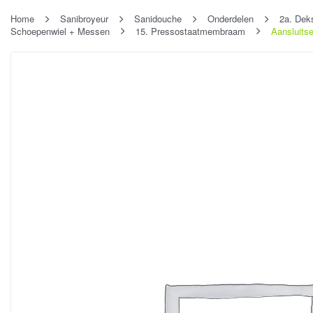
Home
Sanibroyeur
Sanidouche
Onderdelen
2a. Dek
Schoepenwiel + Messen
15. Pressostaatmembraam
Aansluits