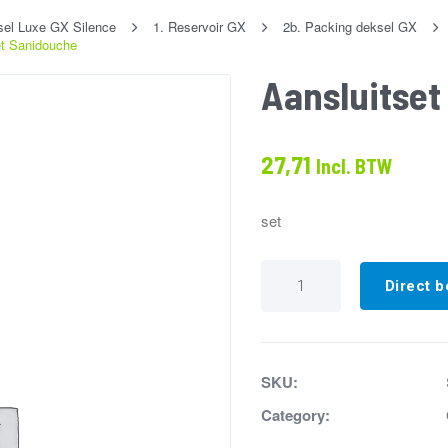
sel Luxe GX Silence
1. Reservoir GX
2b. Packing deksel GX
et Sanidouche
Aansluitse
27,71
Incl. BTW
set
Aansluitset
Sanidouche
Direct b
aantal
SKU:
Category: