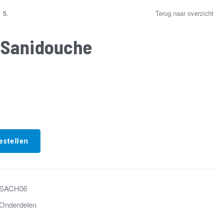
5.
Terug naar overzicht
t Sanidouche
estellen
SACH06
Onderdelen