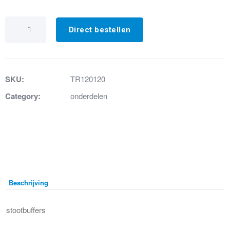
56.
Stootbuffers
Direct bestellen
4st.
foam
aantal
SKU:
TR120120
Category:
onderdelen
Beschrijving
stootbuffers