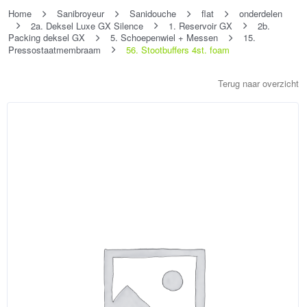
Home
Sanibroyeur
Sanidouche
flat
onderdelen
2a. Deksel Luxe GX Silence
1. Reservoir GX
2b.
Packing deksel GX
5. Schoepenwiel + Messen
15.
Pressostaatmembraam
56. Stootbuffers 4st. foam
Terug naar overzicht