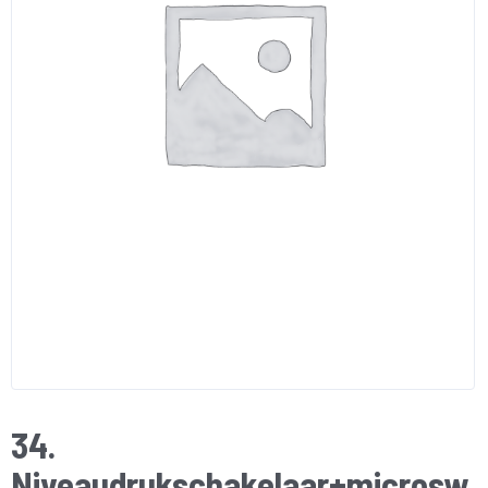
34.
Niveaudrukschakelaar+microsw