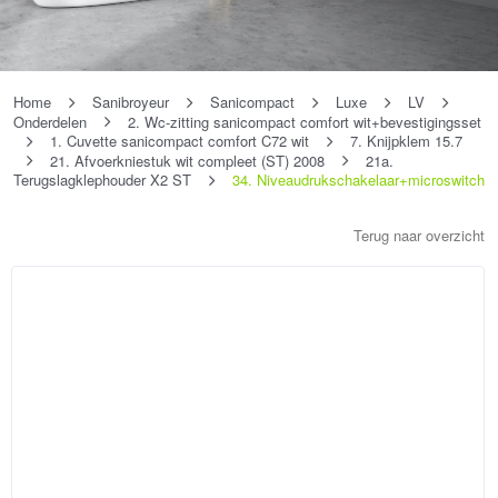
Home
Sanibroyeur
Sanicompact
Luxe
LV
Onderdelen
2. Wc-zitting sanicompact comfort wit+bevestigingsset
1. Cuvette sanicompact comfort C72 wit
7. Knijpklem 15.7
21. Afvoerkniestuk wit compleet (ST) 2008
21a.
Terugslagklephouder X2 ST
34. Niveaudrukschakelaar+microswitch
Terug naar overzicht