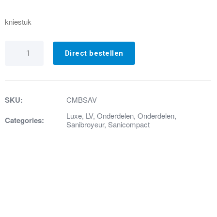
kniestuk
21.
Afvoer
Direct bestellen
kniestuk
wit
compleet
(ST)
2008
SKU:
CMBSAV
aantal
Luxe
,
LV
,
Onderdelen
,
Onderdelen
,
Categories:
Sanibroyeur
,
Sanicompact