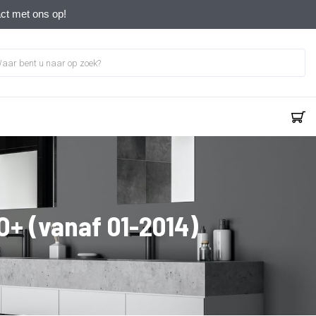
act met ons op!
+ (vanaf 01-2014)