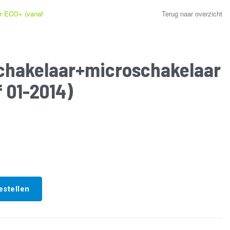
ar ECO+ (vanaf
Terug naar overzicht
chakelaar+microschakelaar
 01-2014)
oschakelaar
estellen