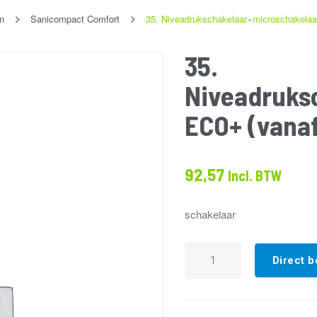
n
Sanicompact Comfort
35. Niveadrukschakelaar+microschakela
35.
Niveadruks
ECO+ (vanaf
92,57
Incl. BTW
schakelaar
35.
Niveadrukschakelaar+micr
Direct b
ECO+
(vanaf
01-
2014)