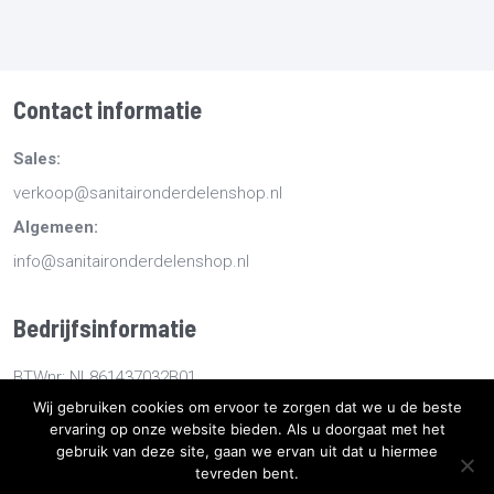
Contact informatie
Sales:
verkoop@sanitaironderdelenshop.nl
Algemeen:
info@sanitaironderdelenshop.nl
Bedrijfsinformatie
BTWnr: NL861437032B01
Wij gebruiken cookies om ervoor te zorgen dat we u de beste
KvKnr: 78527112
ervaring op onze website bieden. Als u doorgaat met het
gebruik van deze site, gaan we ervan uit dat u hiermee
tevreden bent.
Copyright
2026
Sanitaironderdelenshop.nl
-
Retourneren -