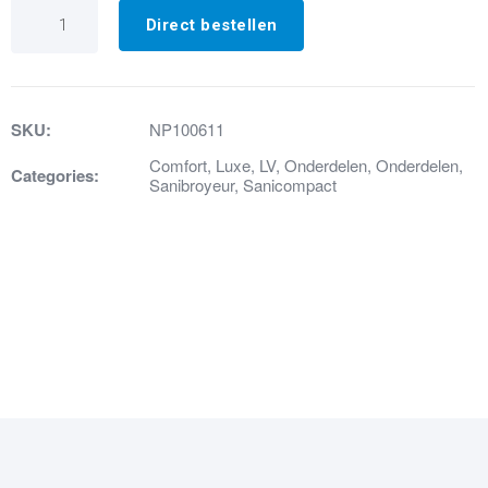
29.
Wormklem
Direct bestellen
25/40
aantal
SKU:
NP100611
Comfort
,
Luxe
,
LV
,
Onderdelen
,
Onderdelen
,
Categories:
Sanibroyeur
,
Sanicompact