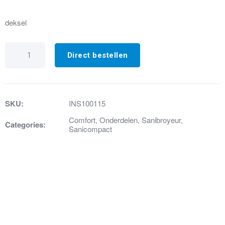
deksel
2.
Wc-
Direct bestellen
zitting
sanicompact
comfort
wit+bevestigingsset
aantal
SKU:
INS100115
Comfort
,
Onderdelen
,
Sanibroyeur
,
Categories:
Sanicompact