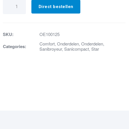
19b.
Knijpklem
Direct bestellen
25.6
aantal
SKU:
OE100125
Comfort
,
Onderdelen
,
Onderdelen
,
Categories:
Sanibroyeur
,
Sanicompact
,
Star