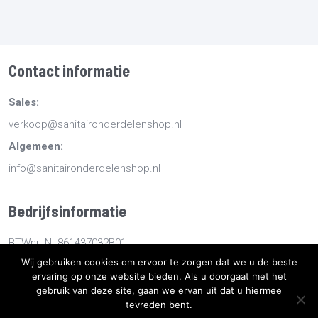
Contact informatie
Sales:
verkoop@sanitaironderdelenshop.nl
Algemeen:
info@sanitaironderdelenshop.nl
Bedrijfsinformatie
BTWnr: NL861437032B01
Wij gebruiken cookies om ervoor te zorgen dat we u de beste
KvKnr: 78527112
ervaring op onze website bieden. Als u doorgaat met het
gebruik van deze site, gaan we ervan uit dat u hiermee
tevreden bent.
Copyright
2026
Sanitaironderdelenshop.nl
-
Retourneren -