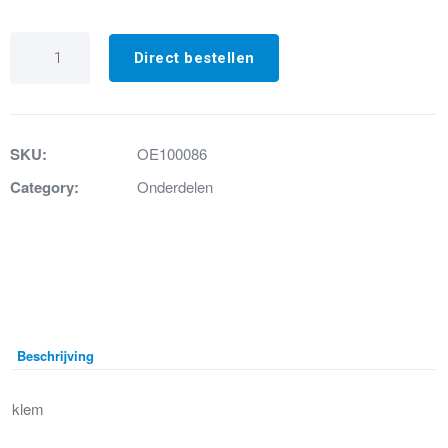
18.
Wormklem
Direct bestellen
60/80
aantal
SKU:
OE100086
Category:
Onderdelen
Beschrijving
klem