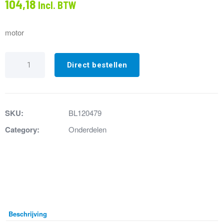
104,18
Incl. BTW
motor
11.
Behuizing
Direct bestellen
motor
sanibroyeur
compact
aantal
SKU:
BL120479
Category:
Onderdelen
Beschrijving